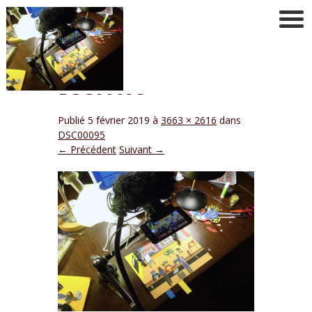
DSC00095
Publié
5 février 2019
à
3663 × 2616
dans
DSC00095
← Précédent
Suivant →